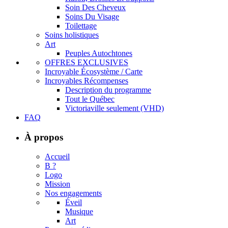
Soin Des Cheveux
Soins Du Visage
Toilettage
Soins holistiques
Art
Peuples Autochtones
OFFRES EXCLUSIVES
Incroyable Écosystème / Carte
Incroyables Récompenses
Description du programme
Tout le Québec
Victoriaville seulement (VHD)
FAQ
À propos
Accueil
B ?
Logo
Mission
Nos engagements
Éveil
Musique
Art