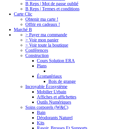
B Reps | Mot de passe oublié
B Reps | Termes et conditions
Carte Clic
Obtenir ma carte !
Offrir en cadeaux !
Marché B
> Payer ma commande
> Voir mon panier
> Voir toute la boutique
Conférences
Construction
Cours Solution ERA
Plans
Écomatériaux
Bois de grange
Incroyable Écosystème
Mobilier Urbain
Affiches et affichettes
Outils Numériques
Soins corporels (W&C)
Bain
Déodorants Naturel
Kits
Rasoir, Brosses Et Supports