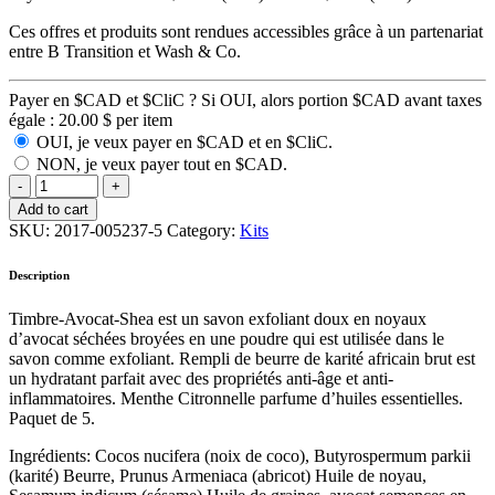
Ces offres et produits sont rendues accessibles grâce à un partenariat
entre B Transition et Wash & Co.
Payer en $CAD et $CliC ? Si OUI, alors portion $CAD avant taxes
égale :
20.00
$
per item
OUI, je veux payer en $CAD et en $CliC.
NON, je veux payer tout en $CAD.
Add to cart
SKU:
2017-005237-5
Category:
Kits
Description
Timbre-Avocat-Shea est un savon exfoliant doux en noyaux
d’avocat séchées broyées en une poudre qui est utilisée dans le
savon comme exfoliant. Rempli de beurre de karité africain brut est
un hydratant parfait avec des propriétés anti-âge et anti-
inflammatoires. Menthe Citronnelle parfume d’huiles essentielles.
Paquet de 5.
Ingrédients: Cocos nucifera (noix de coco), Butyrospermum parkii
(karité) Beurre, Prunus Armeniaca (abricot) Huile de noyau,