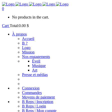
0
No products in the cart.
Cart
Total:
0.00
$
À propos
Accueil
B ?
Logo
Mission
Nos engagements
Éveil
Musique
Art
Presse et médias
Connexion
Commandes
Moyens de paiement
B Reps | Inscription
B Reps | Login
B Reps | Mon compte