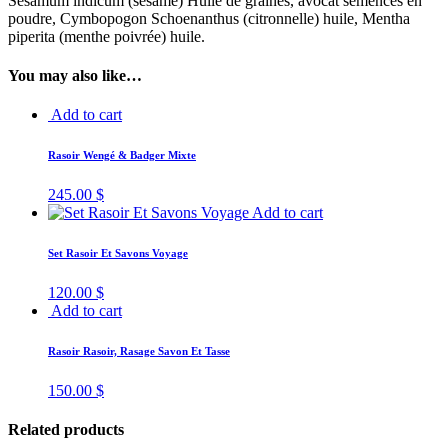
Sesamum indicum (sésame) Huile de graines, avocat semences en
poudre, Cymbopogon Schoenanthus (citronnelle) huile, Mentha
piperita (menthe poivrée) huile.
You may also like…
Add to cart
Rasoir Wengé & Badger Mixte
245.00
$
Add to cart
Set Rasoir Et Savons Voyage
120.00
$
Add to cart
Rasoir Rasoir, Rasage Savon Et Tasse
150.00
$
Related products