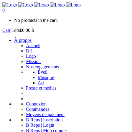
0
No products in the cart.
Cart
Total:
0.00
$
À propos
Accueil
B ?
Logo
Mission
Nos engagements
Éveil
Musique
Art
Presse et médias
Connexion
Commandes
Moyens de paiement
B Reps | Inscription
B Reps | Login
B Reps | Mon compte