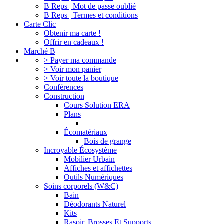
B Reps | Mot de passe oublié
B Reps | Termes et conditions
Carte Clic
Obtenir ma carte !
Offrir en cadeaux !
Marché B
> Payer ma commande
> Voir mon panier
> Voir toute la boutique
Conférences
Construction
Cours Solution ERA
Plans
Écomatériaux
Bois de grange
Incroyable Écosystème
Mobilier Urbain
Affiches et affichettes
Outils Numériques
Soins corporels (W&C)
Bain
Déodorants Naturel
Kits
Rasoir, Brosses Et Supports