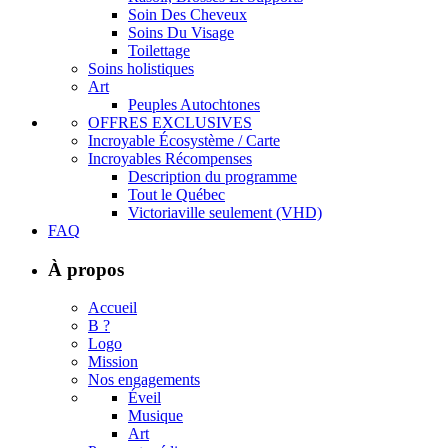
Soin Des Cheveux
Soins Du Visage
Toilettage
Soins holistiques
Art
Peuples Autochtones
OFFRES EXCLUSIVES
Incroyable Écosystème / Carte
Incroyables Récompenses
Description du programme
Tout le Québec
Victoriaville seulement (VHD)
FAQ
À propos
Accueil
B ?
Logo
Mission
Nos engagements
Éveil
Musique
Art