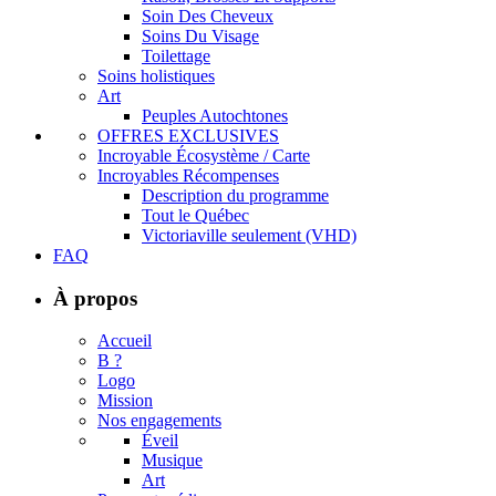
Soin Des Cheveux
Soins Du Visage
Toilettage
Soins holistiques
Art
Peuples Autochtones
OFFRES EXCLUSIVES
Incroyable Écosystème / Carte
Incroyables Récompenses
Description du programme
Tout le Québec
Victoriaville seulement (VHD)
FAQ
À propos
Accueil
B ?
Logo
Mission
Nos engagements
Éveil
Musique
Art