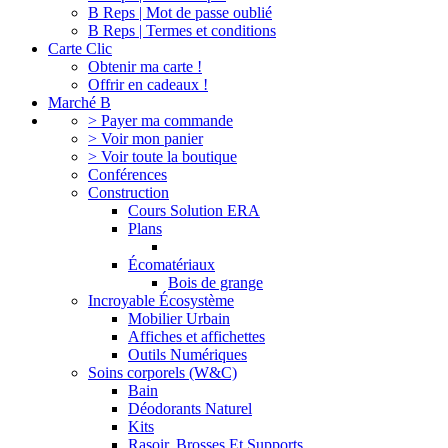
B Reps | Mot de passe oublié
B Reps | Termes et conditions
Carte Clic
Obtenir ma carte !
Offrir en cadeaux !
Marché B
> Payer ma commande
> Voir mon panier
> Voir toute la boutique
Conférences
Construction
Cours Solution ERA
Plans
Écomatériaux
Bois de grange
Incroyable Écosystème
Mobilier Urbain
Affiches et affichettes
Outils Numériques
Soins corporels (W&C)
Bain
Déodorants Naturel
Kits
Rasoir, Brosses Et Supports