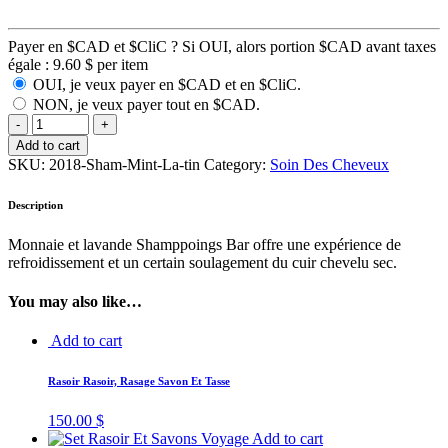
Payer en $CAD et $CliC ? Si OUI, alors portion $CAD avant taxes
égale :
9.60
$
per item
OUI, je veux payer en $CAD et en $CliC.
NON, je veux payer tout en $CAD.
Add to cart
SKU:
2018-Sham-Mint-La-tin
Category:
Soin Des Cheveux
Description
Monnaie et lavande Shamppoings Bar offre une expérience de
refroidissement et un certain soulagement du cuir chevelu sec.
You may also like…
Add to cart
Rasoir Rasoir, Rasage Savon Et Tasse
150.00
$
Add to cart