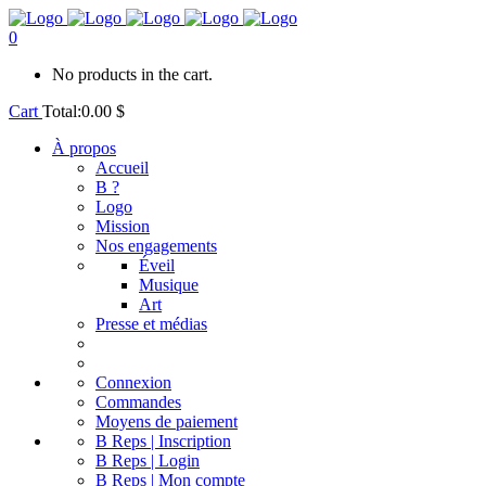
0
No products in the cart.
Cart
Total:
0.00
$
À propos
Accueil
B ?
Logo
Mission
Nos engagements
Éveil
Musique
Art
Presse et médias
Connexion
Commandes
Moyens de paiement
B Reps | Inscription
B Reps | Login
B Reps | Mon compte